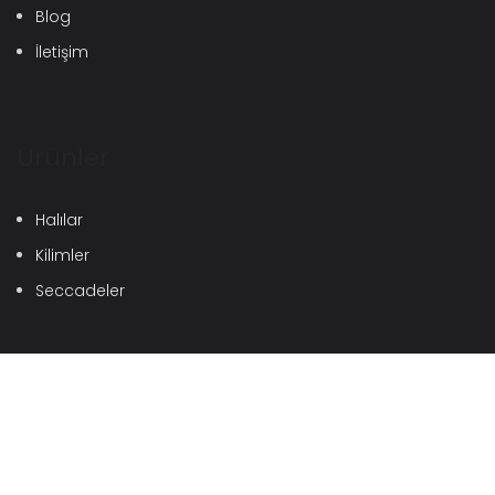
Blog
İletişim
Ürünler
Halılar
Kilimler
Seccadeler
İletişim Bilgileri
Hadımköy Mah. Ürgüplü Cad. No: 18\1
Arnavutköy / İstanbul