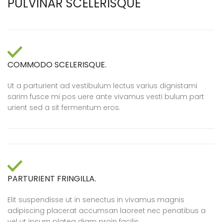
PULVINAR SCELERISQUE
COMMODO SCELERISQUE.
Ut a parturient ad vestibulum lectus varius dignistami
sarim fusce mi pos uere ante vivamus vesti bulum part
urient sed a sit fermentum eros.
PARTURIENT FRINGILLA.
Elit suspendisse ut in senectus in vivamus magnis
adipiscing placerat accumsan laoreet nec penatibus a
vel ut ipsum platea diam proin facilis.