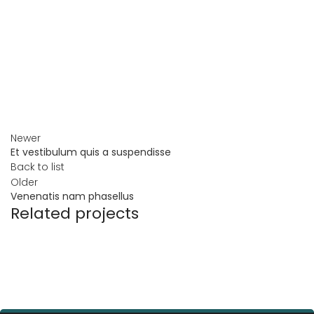
Newer
Et vestibulum quis a suspendisse
Back to list
Older
Venenatis nam phasellus
Related projects
ACCESSORIES
POTENTI PARTURIENT PARTURIE