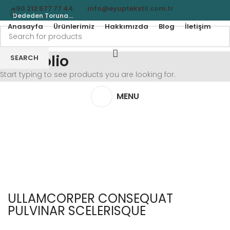
+90 212 577 77 44
info@eyuptekstil.com.tr
Dededen Toruna...
Anasayfa
Ürünlerimiz
Hakkımızda
Blog
İletişim
Portfolio
SEARCH
Start typing to see products you are looking for.
MENU
ULLAMCORPER CONSEQUAT
PULVINAR SCELERISQUE