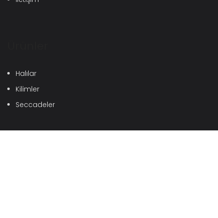
Ürünler
Halılar
Kilimler
Seccadeler
İletişim Bilgileri
Hadımköy Mah. Ürgüplü Cad. No: 18\1
Arnavutköy / İstanbul
info@eyuptekstil.com.tr