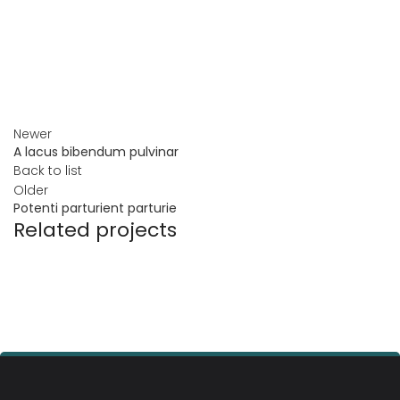
Newer
A lacus bibendum pulvinar
Back to list
Older
Potenti parturient parturie
Related projects
DECOR
ET VESTIBULUM QUIS A SUSPENDISSE