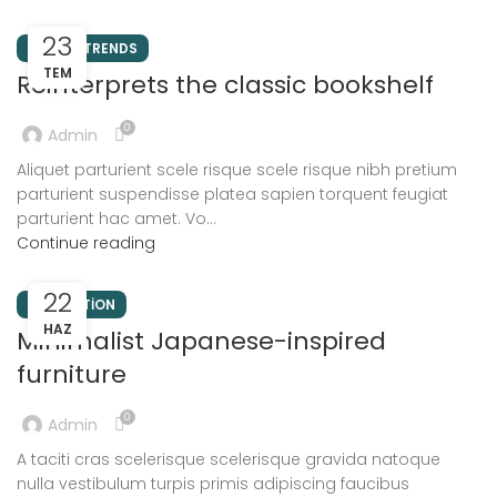
23
DESIGN TRENDS
TEM
Reinterprets the classic bookshelf
0
Admin
Aliquet parturient scele risque scele risque nibh pretium
parturient suspendisse platea sapien torquent feugiat
parturient hac amet. Vo...
Continue reading
22
INSPIRATION
HAZ
Minimalist Japanese-inspired
furniture
0
Admin
A taciti cras scelerisque scelerisque gravida natoque
nulla vestibulum turpis primis adipiscing faucibus