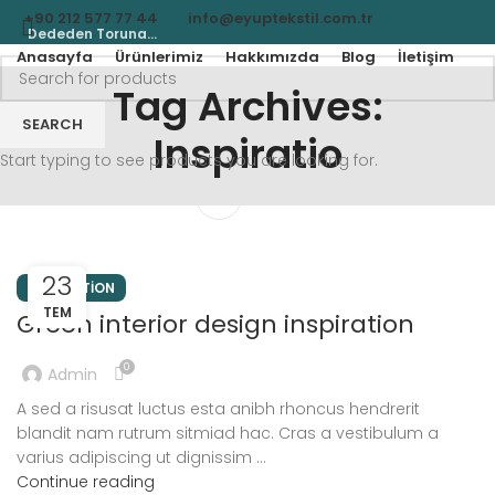
+90 212 577 77 44
info@eyuptekstil.com.tr
Dededen Toruna...
Anasayfa
Ürünlerimiz
Hakkımızda
Blog
İletişim
Tag Archives:
SEARCH
Inspiratio
Start typing to see products you are looking for.
MENU
23
INSPIRATION
TEM
Green interior design inspiration
0
Admin
A sed a risusat luctus esta anibh rhoncus hendrerit
blandit nam rutrum sitmiad hac. Cras a vestibulum a
varius adipiscing ut dignissim ...
Continue reading