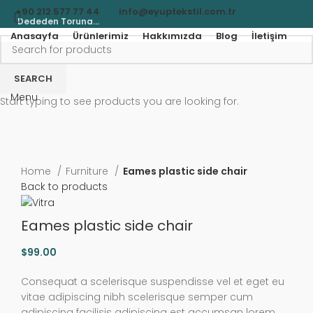
+90 212 577 77 44
info@eyuptekstil.com.tr
Dededen Toruna...
Anasayfa
Ürünlerimiz
Hakkımızda
Blog
İletişim
New
SEARCH
Menu
Start typing to see products you are looking for.
Click to enlarge
Home
Furniture
Eames plastic side chair
Back to products
Eames plastic side chair
$
99.00
Consequat a scelerisque suspendisse vel et eget eu
vitae adipiscing nibh scelerisque semper cum
adipiscing facilisis adipiscing est accumsan lorem