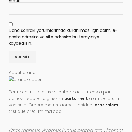
*
Email
Daha sonraki yorumlarımda kullanılması için adım, e-
posta adresim ve site adresim bu tarayıcıya
kaydedilsin.
About brand
Parturient ut id tellus vulputatre ac ultrlices a part
ouriesnt sapien dignissim
partu rient
a a inter drum
vehicula. Ornare metus laoreet tincidunt
eros rolem
tristique pretium malada.
Cras rhoncus vivamus luctus platea arcu laoreet