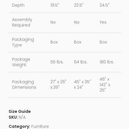
Depth
19.5"
22.5"
24.5"
Assembly
No
No
Yes
Required
Packaging
Box
Box
Box
Type
Package
55 lbs.
64 lbs.
180 lbs.
Weight
46" x
Packaging
27" x 26"
45" x 35"
142" x
Dimensions
x 39"
x 24"
25"
Size Guide
SKU:
N/A
Category:
Furniture