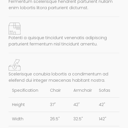
Fermentum scelerisque hendrerit parturient nullam
enim lobortis litora parturient dictumst.
Potenti a quisque tincidunt venenatis adipiscing
parturient fermentum nisl tincidunt
amentu
.
Scelerisque conubia lobortis a condimentum ad
eleifend dui integer maecenas habitant nostra.
Specification
Chair
Armchair
Sofas
Height
37"
42"
42"
Width
26.5"
32.5"
142"