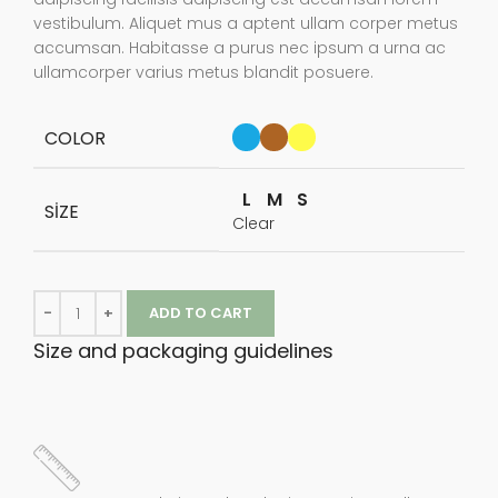
vestibulum. Aliquet mus a aptent ullam corper metus
accumsan. Habitasse a purus nec ipsum a urna ac
ullamcorper varius metus blandit posuere.
COLOR
L
M
S
SIZE
Clear
ADD TO CART
Size and packaging guidelines