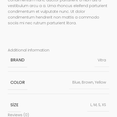
condimentum nunc auctor parturient a nibh dis a
vestibulum arcu a a. Urna rhoncus eleifend parturient
condimentum et vulputate nunc. Ut dolor
condimentum hendrerit non mattis a commodo
sociis mi nec rutrum parturient litora.
Additional information
BRAND
Vitra
COLOR
Blue, Brown, Yellow
SIZE
L, M, S, XS
Reviews (0)