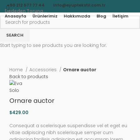
+90 212 577 77 44
info@eyuptekstil.com.tr
Dededen Toruna...
Anasayfa
Ürünlerimiz
Hakkımızda
Blog
İletişim
SEARCH
Menu
Start typing to see products you are looking for.
Click to enlarge
Home
Accessories
Ornare auctor
Back to products
Ornare auctor
$
429.00
Consequat a scelerisque suspendisse vel et eget eu
vitae adipiscing nibh scelerisque semper cum
adipiscing facilisis adipiscing est accumsan lorem