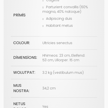
Parturient convallis (60%
magna, 40% natoque)
PRIMIS
Adipiscing duis
Habitant metus
COLOUR:
Ultricies senectus
Hhimeos: 23 cm, Eleifend:
DIMENSIONS:
53 cm, Ullorper: 15 cm
WOLUTPAT:
3.2 kg (vestibulum mus)
MUS
34,2 cm
NOSTRA:
NETUS
Yes