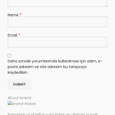
*
Name
*
Email
Daha sonraki yorumlarımda kullanılması için adım, e-
posta adresim ve site adresim bu tarayıcıya
kaydedilsin.
About brand
Parturient ut id tellus vulputatre ac ultrlices a part