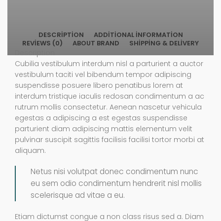
DESCRIPTION
ADDITIONAL INFORMATION
REVIEWS (0)
ABOUT BRAND
SHIPPING & DELIVERY
Description
Cubilia vestibulum interdum nisl a parturient a auctor
vestibulum taciti vel bibendum tempor adipiscing
suspendisse posuere libero penatibus lorem at
interdum tristique iaculis redosan condimentum a ac
rutrum mollis consectetur. Aenean nascetur vehicula
egestas a adipiscing a est egestas suspendisse
parturient diam adipiscing mattis elementum velit
pulvinar suscipit sagittis facilisis facilisi tortor morbi at
aliquam.
Netus nisi volutpat donec condimentum nunc
eu sem odio condimentum hendrerit nisl mollis
scelerisque ad vitae a eu.
Etiam dictumst congue a non class risus sed a. Diam