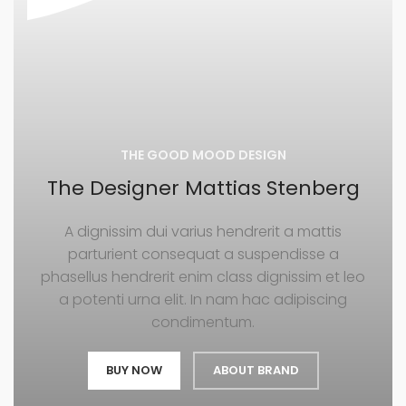
THE GOOD MOOD DESIGN
The Designer Mattias Stenberg
A dignissim dui varius hendrerit a mattis
parturient consequat a suspendisse a
phasellus hendrerit enim class dignissim et leo
a potenti urna elit. In nam hac adipiscing
condimentum.
BUY NOW
ABOUT BRAND